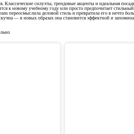
я. Классические силуэты, трендовые акценты и идеальная поса
вится к новому учебному году или просто предпочитает стильны
eans переосмыслила деловой стиль и превратила его в нечто бо
скучна — в новых образах она становится эффектной и запомин
ельно