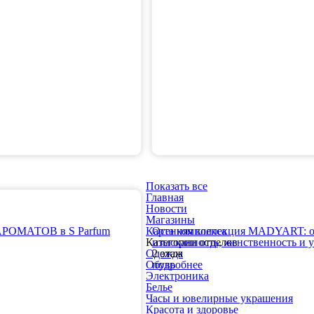
Показать все
Главная
Новости
Магазины
ОМАТОВ в S Parfum
Карта комплекса
Осенняя коллекция MADYART: о
Категории отделов
изысканность, женственность и 
Одежда
2 этаж
Обувь
подробнее
Электроника
Белье
Часы и ювелирные украшения
Красота и здоровье