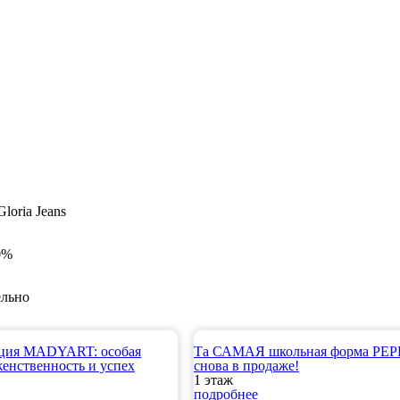
loria Jeans
0%
ельно
кция MADYART: особая
Та САМАЯ школьная форма PE
женственность и успех
снова в продаже!
1 этаж
подробнее