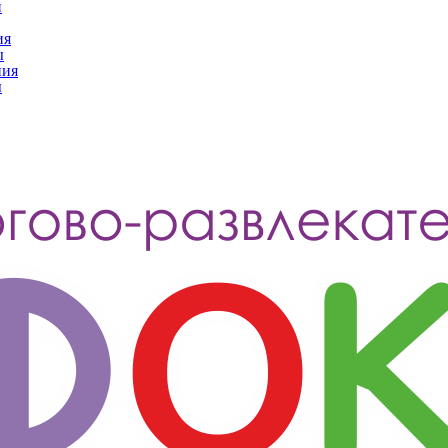
и
ия
ы
ния
ы