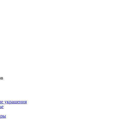
ов
ые украшения
ье
ары