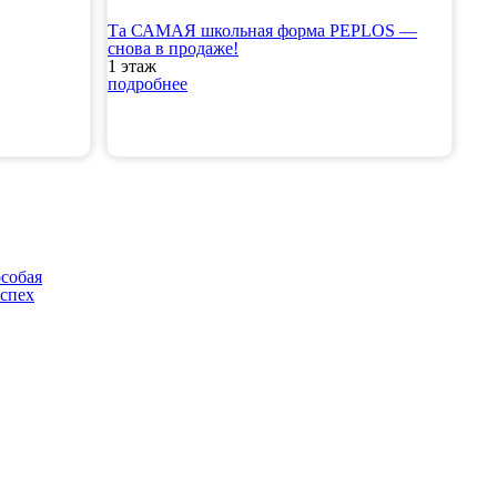
Та САМАЯ школьная форма PEPLOS —
снова в продаже!
1 этаж
подробнее
собая
успех