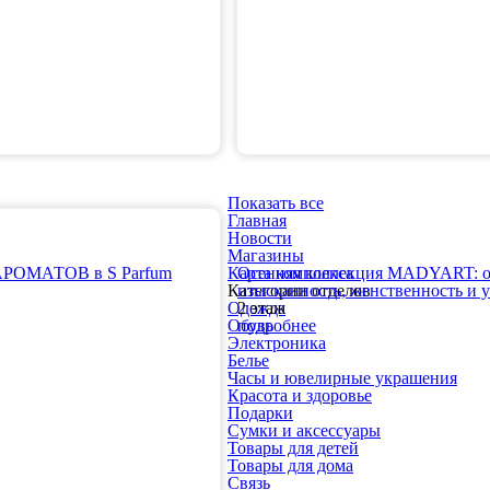
Показать все
Главная
Новости
Магазины
ОМАТОВ в S Parfum
Карта комплекса
Осенняя коллекция MADYART: о
Категории отделов
изысканность, женственность и 
Одежда
2 этаж
Обувь
подробнее
Электроника
Белье
Часы и ювелирные украшения
Красота и здоровье
Подарки
Сумки и аксессуары
Товары для детей
Товары для дома
Связь