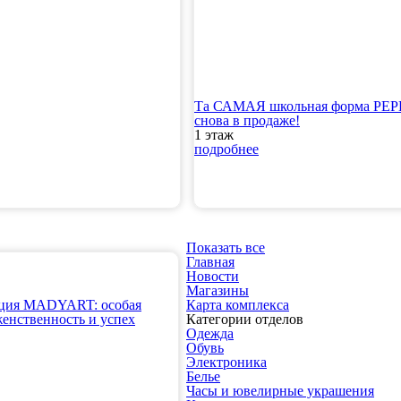
Та САМАЯ школьная форма PE
снова в продаже!
1 этаж
подробнее
Показать все
Главная
Новости
Магазины
кция MADYART: особая
Карта комплекса
женственность и успех
Категории отделов
Одежда
Обувь
Электроника
Белье
Часы и ювелирные украшения