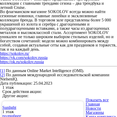
коллекции с главными трендами сезона – два трендбука и
летний Cruise.
Во флагманском магазине SOKOLOV всегда можно найти
сезонные новинки, главные линейки и эксклюзивные
коллекции бренда. В торговом зале представлены более 5 000
украшений из золота и серебра с драгоценными и
полудрагоценными вставками, а также часы из драгоценных
металлов и высококлассной стали. Ассортимент SOKOLOV
уникален не только широким выбором стильных изделий, но и
богатством сочетаний: модели можно комбинировать между
собой, создавая актуальные сеты как для праздников и торжеств,
так и на каждый день.
https://sokolov.ru/
https://vk.com/sokolov.russia
https://ok.ru/sokolov.russia
[1]
По данным Online Market Intelligence (OMI).
[2]
По данным международной исследовательской компании
NielsenIQ.
Дата публикации: 25.04.2023
1 этаж
Срок действия акции:
Другие акции:
Показать все
Главная
Sunlight
Новости
1 этаж
Магазины
подробнее
Карта комплекса