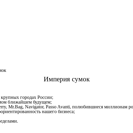
мок
Империя сумок
 крупных городах России;
амом ближайшем будущем;
 Berry, Mr.Bag, Navigator, Passo Avanti, полюбившиеся миллионам р
оориентированность нашего бизнеса;
ределами.