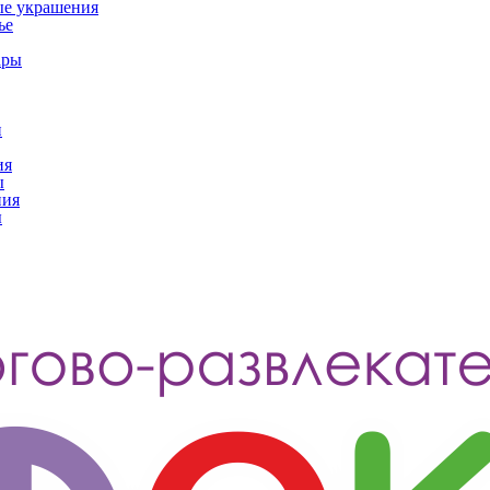
ые украшения
ье
ары
и
ия
ы
ния
ы