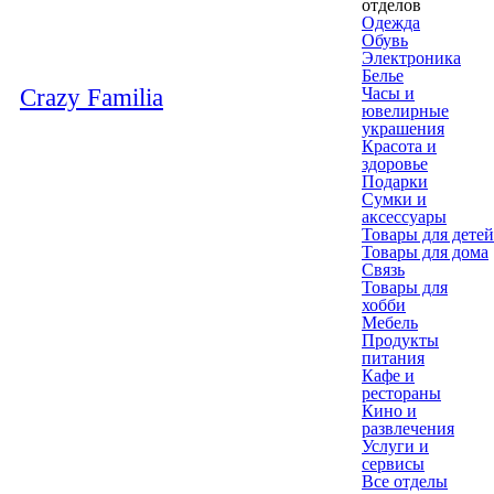
отделов
Одежда
Обувь
Электроника
Белье
Crazy Familia
Часы и
ювелирные
украшения
Красота и
здоровье
Подарки
Сумки и
аксессуары
Товары для детей
Товары для дома
Связь
Товары для
хобби
Мебель
Продукты
питания
Кафе и
рестораны
Кино и
развлечения
Услуги и
сервисы
Все отделы