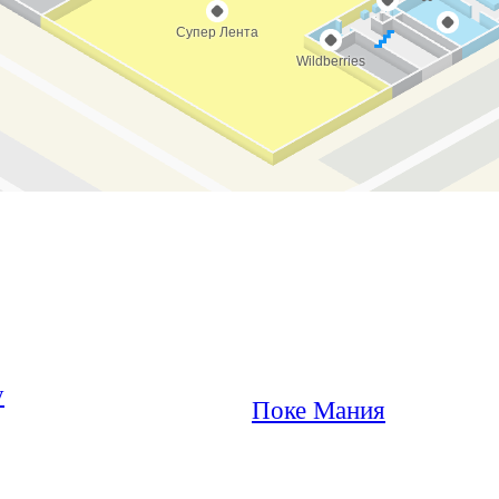
у
Поке Мания