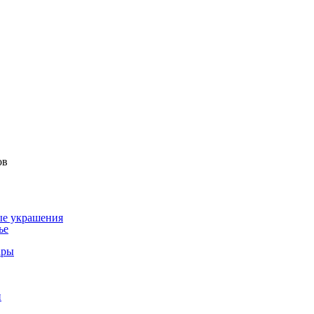
ов
ые украшения
ье
ары
и