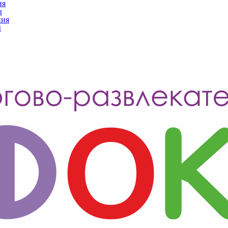
ия
ы
ния
ы