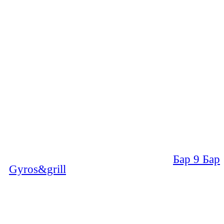
Бар 9 Бар
Gyros&grill