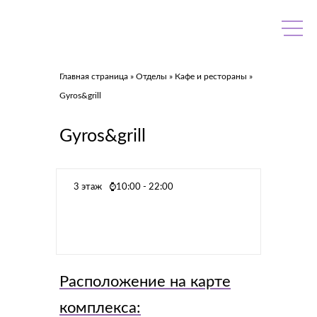
Skip
to
content
Главная страница
»
Отделы
»
Кафе и рестораны
»
Gyros&grill
Gyros&grill
3 этаж
⌚10:00 - 22:00
Расположение на карте
комплекса: