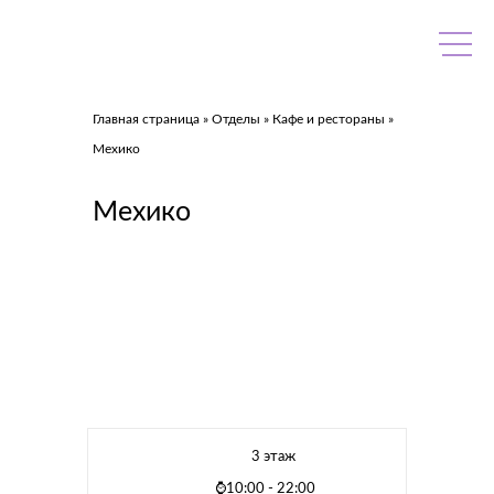
Skip
to
content
Главная страница
»
Отделы
»
Кафе и рестораны
»
Мехико
Мехико
3 этаж
⌚10:00 - 22:00